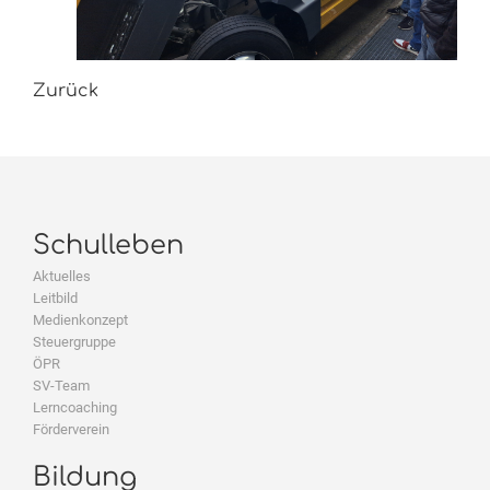
Zurück
Schulleben
Aktuelles
Leitbild
Medienkonzept
Steuergruppe
ÖPR
SV-Team
Lerncoaching
Förderverein
Bildung