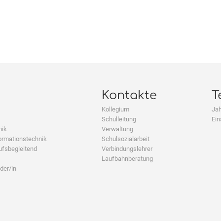
Kontakte
T
Kollegium
Jah
Schulleitung
Ein
nik
Verwaltung
ormationstechnik
Schulsozialarbeit
ufsbegleitend
Verbindungslehrer
Laufbahnberatung
der/in