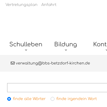
Navigation überspringen
Vertretungsplan
Anfahrt
Navigation überspringen
Schulleben
Bildung
Kont
verwaltung@bbs-betzdorf-kirchen.de
Suchbegriffe
Optionen
finde alle Wörter
finde irgendein Wort