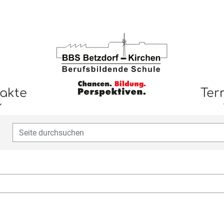
akte
Ter